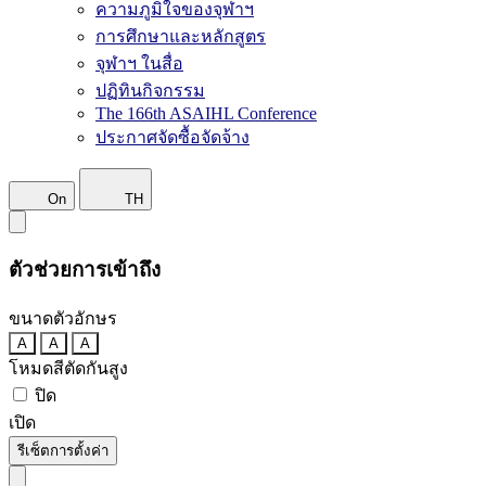
ความภูมิใจของจุฬาฯ
การศึกษาและหลักสูตร
จุฬาฯ ในสื่อ
ปฏิทินกิจกรรม
The 166th ASAIHL Conference
ประกาศจัดซื้อจัดจ้าง
On
TH
ตัวช่วยการเข้าถึง
ขนาดตัวอักษร
A
A
A
โหมดสีตัดกันสูง
ปิด
เปิด
รีเซ็ตการตั้งค่า