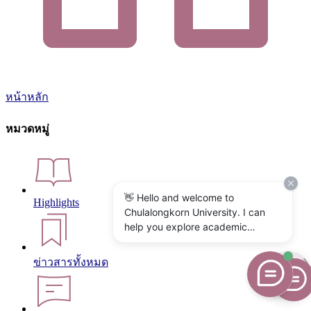
หน้าหลัก
หมวดหมู่
👋 Hello and welcome to
Highlights
Chulalongkorn University. I can
help you explore academic
programs, admissions, research,
campus life, and university
ข่าวสารทั้งหมด
services. What would you like to
know?