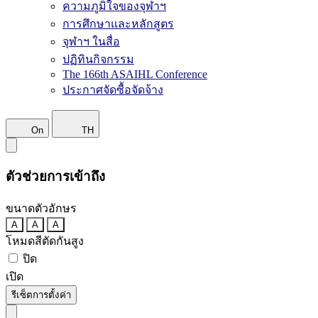
ความภูมิใจของจุฬาฯ
การศึกษาและหลักสูตร
จุฬาฯ ในสื่อ
ปฏิทินกิจกรรม
The 166th ASAIHL Conference
ประกาศจัดซื้อจัดจ้าง
On
TH
ตัวช่วยการเข้าถึง
ขนาดตัวอักษร
A
A
A
โหมดสีตัดกันสูง
ปิด
เปิด
รีเซ็ตการตั้งค่า