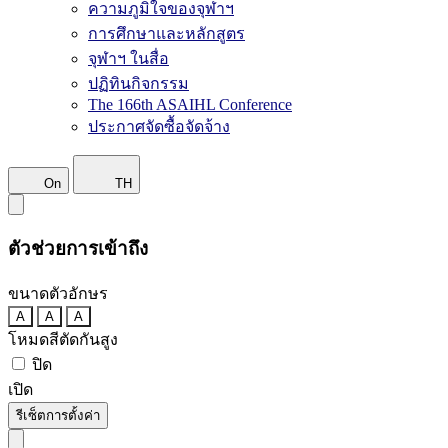
ความภูมิใจของจุฬาฯ
การศึกษาและหลักสูตร
จุฬาฯ ในสื่อ
ปฏิทินกิจกรรม
The 166th ASAIHL Conference
ประกาศจัดซื้อจัดจ้าง
On
TH
ตัวช่วยการเข้าถึง
ขนาดตัวอักษร
A
A
A
โหมดสีตัดกันสูง
ปิด
เปิด
รีเซ็ตการตั้งค่า