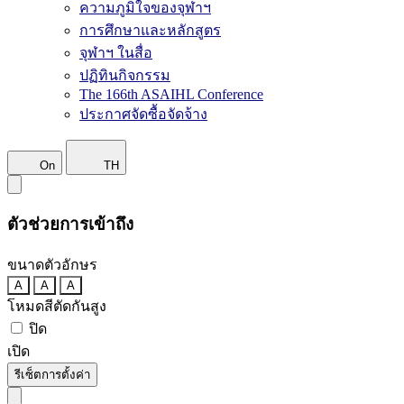
ความภูมิใจของจุฬาฯ
การศึกษาและหลักสูตร
จุฬาฯ ในสื่อ
ปฏิทินกิจกรรม
The 166th ASAIHL Conference
ประกาศจัดซื้อจัดจ้าง
On
TH
ตัวช่วยการเข้าถึง
ขนาดตัวอักษร
A
A
A
โหมดสีตัดกันสูง
ปิด
เปิด
รีเซ็ตการตั้งค่า