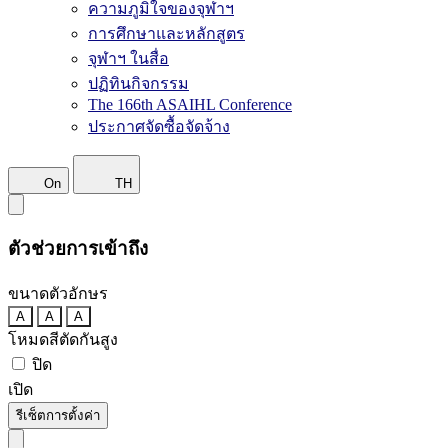
ความภูมิใจของจุฬาฯ
การศึกษาและหลักสูตร
จุฬาฯ ในสื่อ
ปฏิทินกิจกรรม
The 166th ASAIHL Conference
ประกาศจัดซื้อจัดจ้าง
On
TH
ตัวช่วยการเข้าถึง
ขนาดตัวอักษร
A
A
A
โหมดสีตัดกันสูง
ปิด
เปิด
รีเซ็ตการตั้งค่า