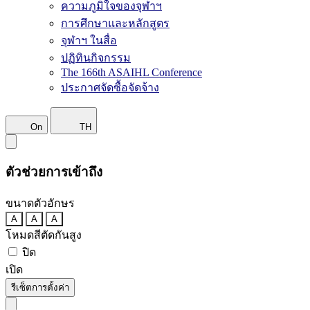
ความภูมิใจของจุฬาฯ
การศึกษาและหลักสูตร
จุฬาฯ ในสื่อ
ปฏิทินกิจกรรม
The 166th ASAIHL Conference
ประกาศจัดซื้อจัดจ้าง
On
TH
ตัวช่วยการเข้าถึง
ขนาดตัวอักษร
A
A
A
โหมดสีตัดกันสูง
ปิด
เปิด
รีเซ็ตการตั้งค่า