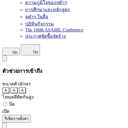
ความภูมิใจของจุฬาฯ
การศึกษาและหลักสูตร
จุฬาฯ ในสื่อ
ปฏิทินกิจกรรม
The 166th ASAIHL Conference
ประกาศจัดซื้อจัดจ้าง
On
TH
ตัวช่วยการเข้าถึง
ขนาดตัวอักษร
A
A
A
โหมดสีตัดกันสูง
ปิด
เปิด
รีเซ็ตการตั้งค่า