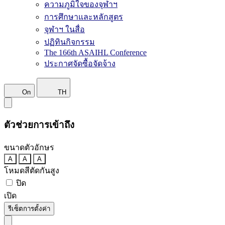
ความภูมิใจของจุฬาฯ
การศึกษาและหลักสูตร
จุฬาฯ ในสื่อ
ปฏิทินกิจกรรม
The 166th ASAIHL Conference
ประกาศจัดซื้อจัดจ้าง
On
TH
ตัวช่วยการเข้าถึง
ขนาดตัวอักษร
A
A
A
โหมดสีตัดกันสูง
ปิด
เปิด
รีเซ็ตการตั้งค่า