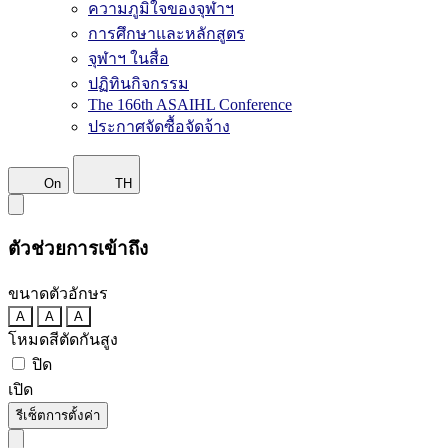
ความภูมิใจของจุฬาฯ
การศึกษาและหลักสูตร
จุฬาฯ ในสื่อ
ปฏิทินกิจกรรม
The 166th ASAIHL Conference
ประกาศจัดซื้อจัดจ้าง
On
TH
ตัวช่วยการเข้าถึง
ขนาดตัวอักษร
A
A
A
โหมดสีตัดกันสูง
ปิด
เปิด
รีเซ็ตการตั้งค่า