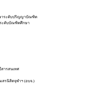
กษาระดับปริญญาบัณฑิต
ระดับบัณฑิตศึกษา
ยีสารสนเทศ
สรนิสิตจุฬาฯ (อบจ.)