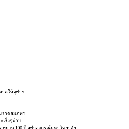
ะ
ิจาคให้จุฬาฯ
รมราชสมภพฯ
มะเร็งจุฬาฯ
ุทยาน 100 ปี จุฬาลงกรณ์มหาวิทยาลัย