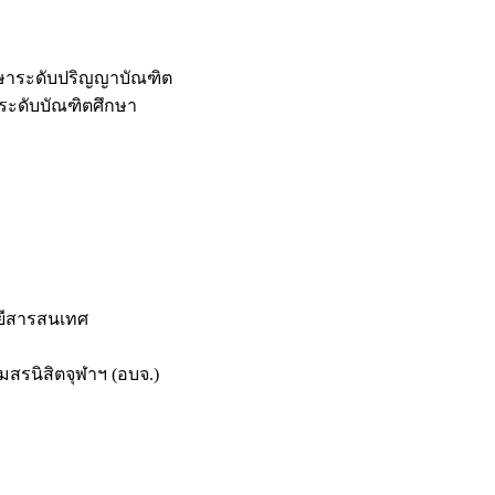
กษาระดับปริญญาบัณฑิต
ระดับบัณฑิตศึกษา
ยีสารสนเทศ
สรนิสิตจุฬาฯ (อบจ.)