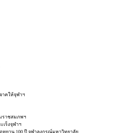
ะ
ิจาคให้จุฬาฯ
รมราชสมภพฯ
มะเร็งจุฬาฯ
ุทยาน 100 ปี จุฬาลงกรณ์มหาวิทยาลัย