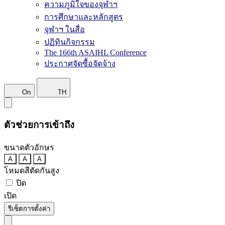
ความภูมิใจของจุฬาฯ
การศึกษาและหลักสูตร
จุฬาฯ ในสื่อ
ปฏิทินกิจกรรม
The 166th ASAIHL Conference
ประกาศจัดซื้อจัดจ้าง
On
TH
ตัวช่วยการเข้าถึง
ขนาดตัวอักษร
A
A
A
โหมดสีตัดกันสูง
ปิด
เปิด
รีเซ็ตการตั้งค่า