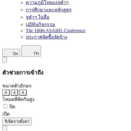
ความภูมิใจของจุฬาฯ
การศึกษาและหลักสูตร
จุฬาฯ ในสื่อ
ปฏิทินกิจกรรม
The 166th ASAIHL Conference
ประกาศจัดซื้อจัดจ้าง
On
TH
ตัวช่วยการเข้าถึง
ขนาดตัวอักษร
A
A
A
โหมดสีตัดกันสูง
ปิด
เปิด
รีเซ็ตการตั้งค่า