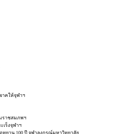
ะ
ิจาคให้จุฬาฯ
รมราชสมภพฯ
มะเร็งจุฬาฯ
ุทยาน 100 ปี จุฬาลงกรณ์มหาวิทยาลัย