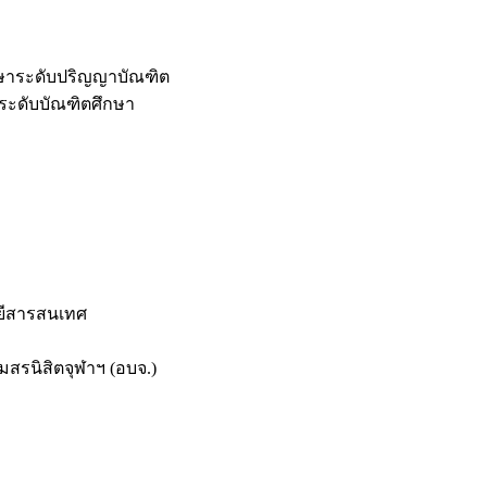
กษาระดับปริญญาบัณฑิต
ระดับบัณฑิตศึกษา
ยีสารสนเทศ
สรนิสิตจุฬาฯ (อบจ.)