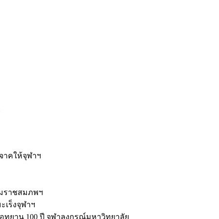
ะ
ิจาคให้จุฬาฯ
รมราชสมภพฯ
มะเร็งจุฬาฯ
ุทยาน 100 ปี จุฬาลงกรณ์มหาวิทยาลัย