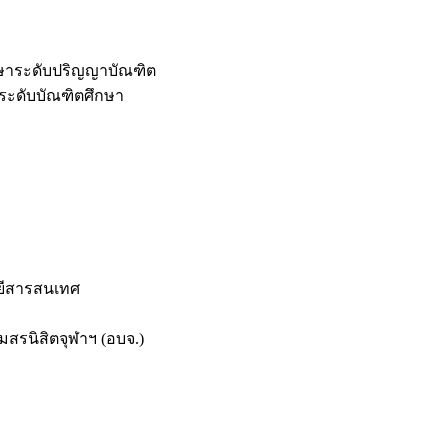
กษาระดับปริญญาบัณฑิต
ระดับบัณฑิตศึกษา
ยีสารสนเทศ
สรนิสิตจุฬาฯ (อบจ.)