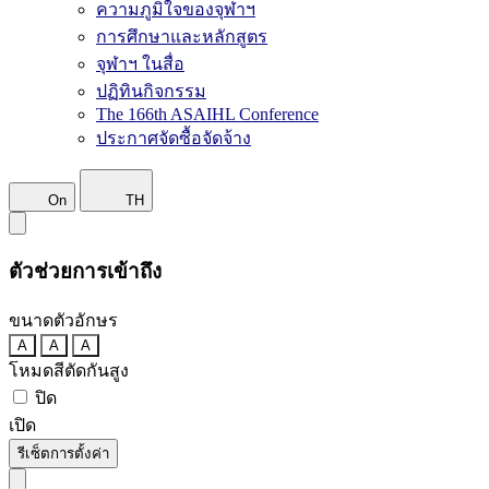
ความภูมิใจของจุฬาฯ
การศึกษาและหลักสูตร
จุฬาฯ ในสื่อ
ปฏิทินกิจกรรม
The 166th ASAIHL Conference
ประกาศจัดซื้อจัดจ้าง
On
TH
ตัวช่วยการเข้าถึง
ขนาดตัวอักษร
A
A
A
โหมดสีตัดกันสูง
ปิด
เปิด
รีเซ็ตการตั้งค่า