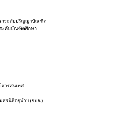
กษาระดับปริญญาบัณฑิต
ระดับบัณฑิตศึกษา
ยีสารสนเทศ
สรนิสิตจุฬาฯ (อบจ.)