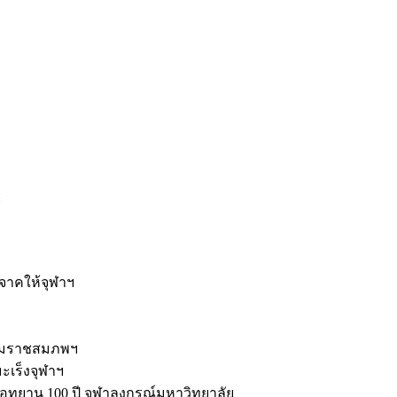
ะ
ิจาคให้จุฬาฯ
รมราชสมภพฯ
มะเร็งจุฬาฯ
ุทยาน 100 ปี จุฬาลงกรณ์มหาวิทยาลัย