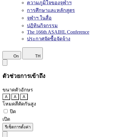
ความภูมิใจของจุฬาฯ
การศึกษาและหลักสูตร
จุฬาฯ ในสื่อ
ปฏิทินกิจกรรม
The 166th ASAIHL Conference
ประกาศจัดซื้อจัดจ้าง
On
TH
ตัวช่วยการเข้าถึง
ขนาดตัวอักษร
A
A
A
โหมดสีตัดกันสูง
ปิด
เปิด
รีเซ็ตการตั้งค่า