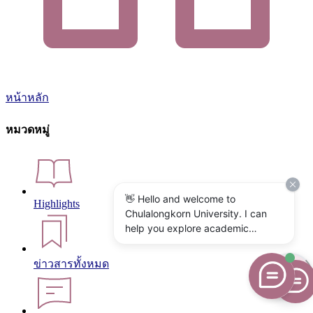
หน้าหลัก
หมวดหมู่
👋 Hello and welcome to
Highlights
Chulalongkorn University. I can
help you explore academic
programs, admissions, research,
campus life, and university
ข่าวสารทั้งหมด
services. What would you like to
know?