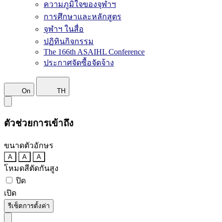
ความภูมิใจของจุฬาฯ
การศึกษาและหลักสูตร
จุฬาฯ ในสื่อ
ปฏิทินกิจกรรม
The 166th ASAIHL Conference
ประกาศจัดซื้อจัดจ้าง
On
TH
ตัวช่วยการเข้าถึง
ขนาดตัวอักษร
A
A
A
โหมดสีตัดกันสูง
ปิด
เปิด
รีเซ็ตการตั้งค่า