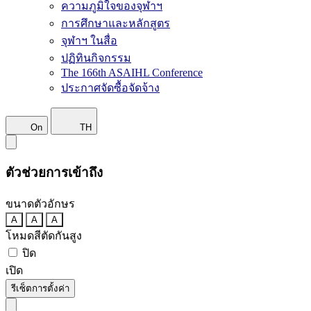
ความภูมิใจของจุฬาฯ
การศึกษาและหลักสูตร
จุฬาฯ ในสื่อ
ปฏิทินกิจกรรม
The 166th ASAIHL Conference
ประกาศจัดซื้อจัดจ้าง
On
TH
ตัวช่วยการเข้าถึง
ขนาดตัวอักษร
A
A
A
โหมดสีตัดกันสูง
ปิด
เปิด
รีเซ็ตการตั้งค่า