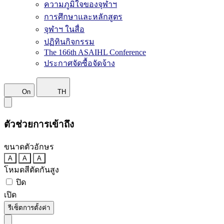
ความภูมิใจของจุฬาฯ
การศึกษาและหลักสูตร
จุฬาฯ ในสื่อ
ปฏิทินกิจกรรม
The 166th ASAIHL Conference
ประกาศจัดซื้อจัดจ้าง
On
TH
ตัวช่วยการเข้าถึง
ขนาดตัวอักษร
A
A
A
โหมดสีตัดกันสูง
ปิด
เปิด
รีเซ็ตการตั้งค่า