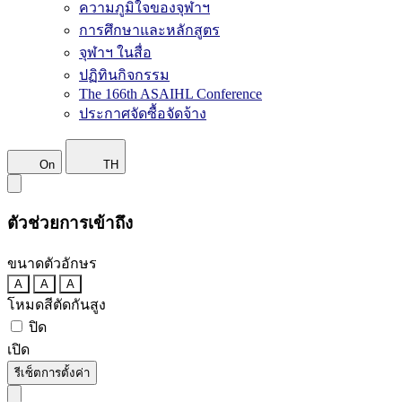
ความภูมิใจของจุฬาฯ
การศึกษาและหลักสูตร
จุฬาฯ ในสื่อ
ปฏิทินกิจกรรม
The 166th ASAIHL Conference
ประกาศจัดซื้อจัดจ้าง
On
TH
ตัวช่วยการเข้าถึง
ขนาดตัวอักษร
A
A
A
โหมดสีตัดกันสูง
ปิด
เปิด
รีเซ็ตการตั้งค่า