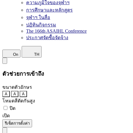
ความภูมิใจของจุฬาฯ
การศึกษาและหลักสูตร
จุฬาฯ ในสื่อ
ปฏิทินกิจกรรม
The 166th ASAIHL Conference
ประกาศจัดซื้อจัดจ้าง
On
TH
ตัวช่วยการเข้าถึง
ขนาดตัวอักษร
A
A
A
โหมดสีตัดกันสูง
ปิด
เปิด
รีเซ็ตการตั้งค่า