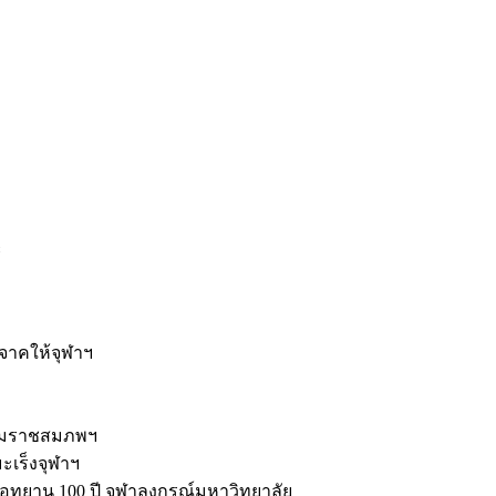
ะ
ิจาคให้จุฬาฯ
รมราชสมภพฯ
มะเร็งจุฬาฯ
ุทยาน 100 ปี จุฬาลงกรณ์มหาวิทยาลัย