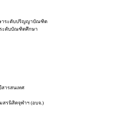
กษาระดับปริญญาบัณฑิต
ระดับบัณฑิตศึกษา
ยีสารสนเทศ
สรนิสิตจุฬาฯ (อบจ.)