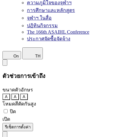
ความภูมิใจของจุฬาฯ
การศึกษาและหลักสูตร
จุฬาฯ ในสื่อ
ปฏิทินกิจกรรม
The 166th ASAIHL Conference
ประกาศจัดซื้อจัดจ้าง
On
TH
ตัวช่วยการเข้าถึง
ขนาดตัวอักษร
A
A
A
โหมดสีตัดกันสูง
ปิด
เปิด
รีเซ็ตการตั้งค่า