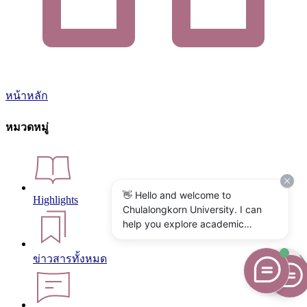
หน้าหลัก
หมวดหมู่
👋 Hello and welcome to
Highlights
Chulalongkorn University. I can
help you explore academic
programs, admissions, research,
campus life, and university
ข่าวสารทั้งหมด
services. What would you like to
know?