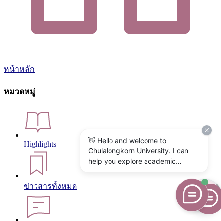
หน้าหลัก
หมวดหมู่
👋 Hello and welcome to
Highlights
Chulalongkorn University. I can
help you explore academic
programs, admissions, research,
campus life, and university
ข่าวสารทั้งหมด
services. What would you like to
know?