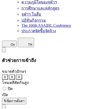
ความภูมิใจของจุฬาฯ
การศึกษาและหลักสูตร
จุฬาฯ ในสื่อ
ปฏิทินกิจกรรม
The 166th ASAIHL Conference
ประกาศจัดซื้อจัดจ้าง
On
TH
ตัวช่วยการเข้าถึง
ขนาดตัวอักษร
A
A
A
โหมดสีตัดกันสูง
ปิด
เปิด
รีเซ็ตการตั้งค่า