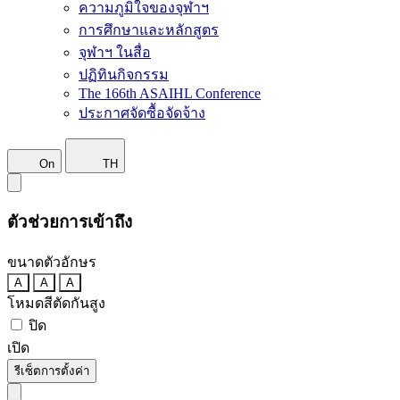
ความภูมิใจของจุฬาฯ
การศึกษาและหลักสูตร
จุฬาฯ ในสื่อ
ปฏิทินกิจกรรม
The 166th ASAIHL Conference
ประกาศจัดซื้อจัดจ้าง
On
TH
ตัวช่วยการเข้าถึง
ขนาดตัวอักษร
A
A
A
โหมดสีตัดกันสูง
ปิด
เปิด
รีเซ็ตการตั้งค่า