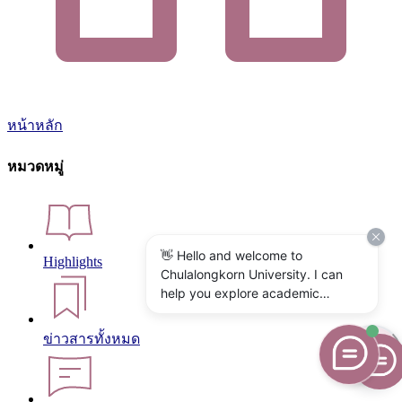
หน้าหลัก
หมวดหมู่
👋 Hello and welcome to
Highlights
Chulalongkorn University. I can
help you explore academic
programs, admissions, research,
campus life, and university
ข่าวสารทั้งหมด
services. What would you like to
know?