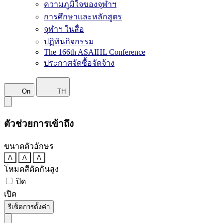
ความภูมิใจของจุฬาฯ
การศึกษาและหลักสูตร
จุฬาฯ ในสื่อ
ปฏิทินกิจกรรม
The 166th ASAIHL Conference
ประกาศจัดซื้อจัดจ้าง
On
TH
ตัวช่วยการเข้าถึง
ขนาดตัวอักษร
A
A
A
โหมดสีตัดกันสูง
ปิด
เปิด
รีเซ็ตการตั้งค่า