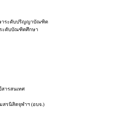
กษาระดับปริญญาบัณฑิต
ระดับบัณฑิตศึกษา
ยีสารสนเทศ
สรนิสิตจุฬาฯ (อบจ.)