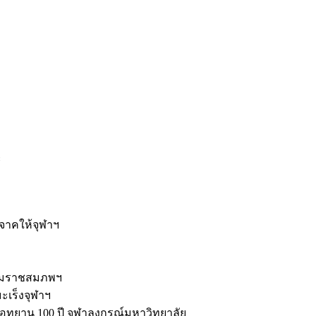
ะ
ิจาคให้จุฬาฯ
รมราชสมภพฯ
มะเร็งจุฬาฯ
ุทยาน 100 ปี จุฬาลงกรณ์มหาวิทยาลัย