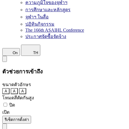
ความภูมิใจของจุฬาฯ
การศึกษาและหลักสูตร
จุฬาฯ ในสื่อ
ปฏิทินกิจกรรม
The 166th ASAIHL Conference
ประกาศจัดซื้อจัดจ้าง
On
TH
ตัวช่วยการเข้าถึง
ขนาดตัวอักษร
A
A
A
โหมดสีตัดกันสูง
ปิด
เปิด
รีเซ็ตการตั้งค่า