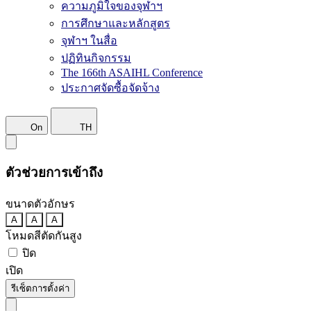
ความภูมิใจของจุฬาฯ
การศึกษาและหลักสูตร
จุฬาฯ ในสื่อ
ปฏิทินกิจกรรม
The 166th ASAIHL Conference
ประกาศจัดซื้อจัดจ้าง
On
TH
ตัวช่วยการเข้าถึง
ขนาดตัวอักษร
A
A
A
โหมดสีตัดกันสูง
ปิด
เปิด
รีเซ็ตการตั้งค่า