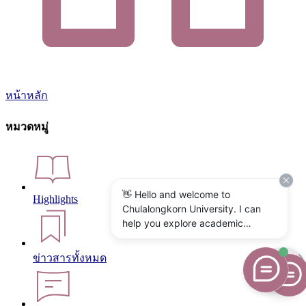
หน้าหลัก
หมวดหมู่
👋 Hello and welcome to
Highlights
Chulalongkorn University. I can
help you explore academic
programs, admissions, research,
campus life, and university
ข่าวสารทั้งหมด
services. What would you like to
know?