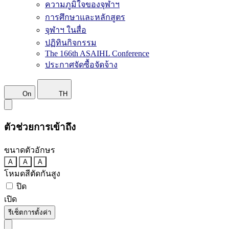
ความภูมิใจของจุฬาฯ
การศึกษาและหลักสูตร
จุฬาฯ ในสื่อ
ปฏิทินกิจกรรม
The 166th ASAIHL Conference
ประกาศจัดซื้อจัดจ้าง
On
TH
ตัวช่วยการเข้าถึง
ขนาดตัวอักษร
A
A
A
โหมดสีตัดกันสูง
ปิด
เปิด
รีเซ็ตการตั้งค่า