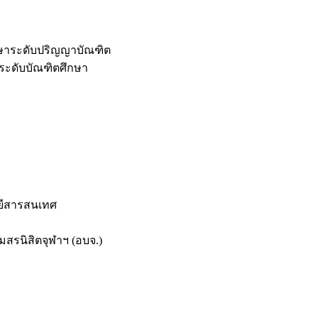
กษาระดับปริญญาบัณฑิต
ระดับบัณฑิตศึกษา
ยีสารสนเทศ
สรนิสิตจุฬาฯ (อบจ.)