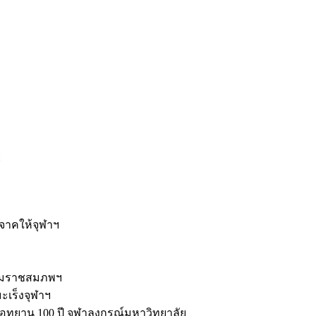
ะ
ิจาคให้จุฬาฯ
รมราชสมภพฯ
มะเร็งจุฬาฯ
ุทยาน 100 ปี จุฬาลงกรณ์มหาวิทยาลัย