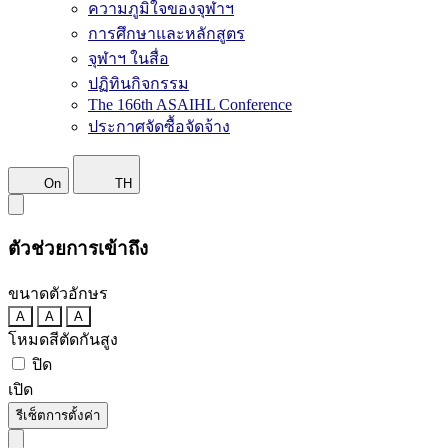
ความภูมิใจของจุฬาฯ
การศึกษาและหลักสูตร
จุฬาฯ ในสื่อ
ปฏิทินกิจกรรม
The 166th ASAIHL Conference
ประกาศจัดซื้อจัดจ้าง
On
TH
ตัวช่วยการเข้าถึง
ขนาดตัวอักษร
A
A
A
โหมดสีตัดกันสูง
ปิด
เปิด
รีเซ็ตการตั้งค่า