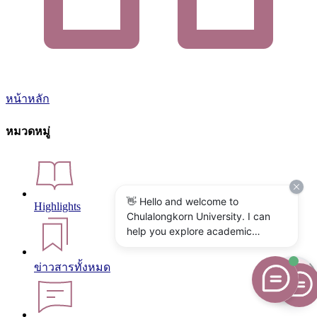
หน้าหลัก
หมวดหมู่
👋 Hello and welcome to
Highlights
Chulalongkorn University. I can
help you explore academic
programs, admissions, research,
campus life, and university
ข่าวสารทั้งหมด
services. What would you like to
know?