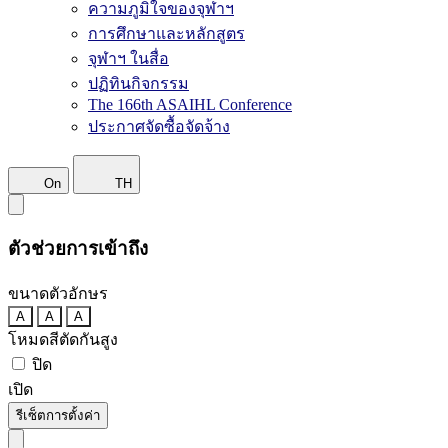
ความภูมิใจของจุฬาฯ
การศึกษาและหลักสูตร
จุฬาฯ ในสื่อ
ปฏิทินกิจกรรม
The 166th ASAIHL Conference
ประกาศจัดซื้อจัดจ้าง
On
TH
ตัวช่วยการเข้าถึง
ขนาดตัวอักษร
A
A
A
โหมดสีตัดกันสูง
ปิด
เปิด
รีเซ็ตการตั้งค่า