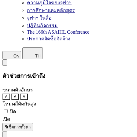
ความภูมิใจของจุฬาฯ
การศึกษาและหลักสูตร
จุฬาฯ ในสื่อ
ปฏิทินกิจกรรม
The 166th ASAIHL Conference
ประกาศจัดซื้อจัดจ้าง
On
TH
ตัวช่วยการเข้าถึง
ขนาดตัวอักษร
A
A
A
โหมดสีตัดกันสูง
ปิด
เปิด
รีเซ็ตการตั้งค่า