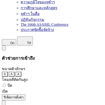
ความภูมิใจของจุฬาฯ
การศึกษาและหลักสูตร
จุฬาฯ ในสื่อ
ปฏิทินกิจกรรม
The 166th ASAIHL Conference
ประกาศจัดซื้อจัดจ้าง
On
TH
ตัวช่วยการเข้าถึง
ขนาดตัวอักษร
A
A
A
โหมดสีตัดกันสูง
ปิด
เปิด
รีเซ็ตการตั้งค่า