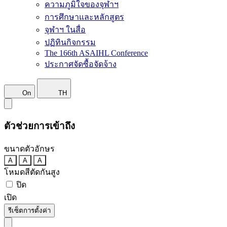
ความภูมิใจของจุฬาฯ
การศึกษาและหลักสูตร
จุฬาฯ ในสื่อ
ปฏิทินกิจกรรม
The 166th ASAIHL Conference
ประกาศจัดซื้อจัดจ้าง
On
TH
ตัวช่วยการเข้าถึง
ขนาดตัวอักษร
A
A
A
โหมดสีตัดกันสูง
ปิด
เปิด
รีเซ็ตการตั้งค่า