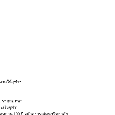
ะ
ิจาคให้จุฬาฯ
รมราชสมภพฯ
มะเร็งจุฬาฯ
ุทยาน 100 ปี จุฬาลงกรณ์มหาวิทยาลัย