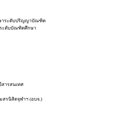
กษาระดับปริญญาบัณฑิต
ระดับบัณฑิตศึกษา
ยีสารสนเทศ
สรนิสิตจุฬาฯ (อบจ.)