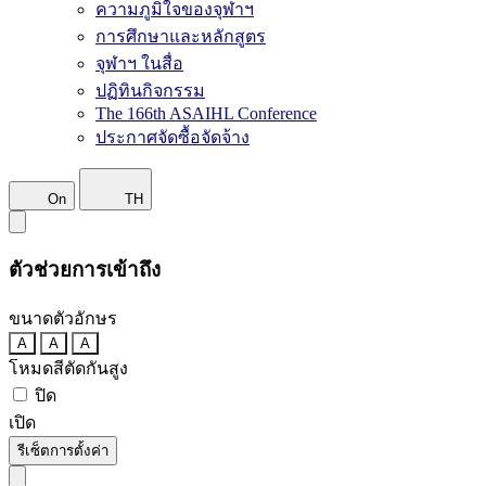
ความภูมิใจของจุฬาฯ
การศึกษาและหลักสูตร
จุฬาฯ ในสื่อ
ปฏิทินกิจกรรม
The 166th ASAIHL Conference
ประกาศจัดซื้อจัดจ้าง
On
TH
ตัวช่วยการเข้าถึง
ขนาดตัวอักษร
A
A
A
โหมดสีตัดกันสูง
ปิด
เปิด
รีเซ็ตการตั้งค่า