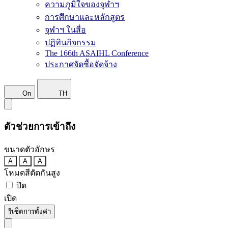
ความภูมิใจของจุฬาฯ
การศึกษาและหลักสูตร
จุฬาฯ ในสื่อ
ปฏิทินกิจกรรม
The 166th ASAIHL Conference
ประกาศจัดซื้อจัดจ้าง
On
TH
ตัวช่วยการเข้าถึง
ขนาดตัวอักษร
A
A
A
โหมดสีตัดกันสูง
ปิด
เปิด
รีเซ็ตการตั้งค่า