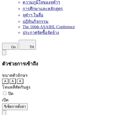
ความภูมิใจของจุฬาฯ
การศึกษาและหลักสูตร
จุฬาฯ ในสื่อ
ปฏิทินกิจกรรม
The 166th ASAIHL Conference
ประกาศจัดซื้อจัดจ้าง
On
TH
ตัวช่วยการเข้าถึง
ขนาดตัวอักษร
A
A
A
โหมดสีตัดกันสูง
ปิด
เปิด
รีเซ็ตการตั้งค่า