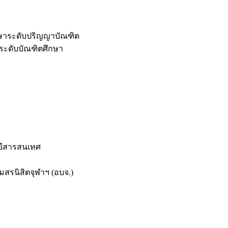
กษาระดับปริญญาบัณฑิต
ระดับบัณฑิตศึกษา
ยีสารสนเทศ
สรนิสิตจุฬาฯ (อบจ.)