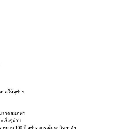
ะ
ิจาคให้จุฬาฯ
รมราชสมภพฯ
มะเร็งจุฬาฯ
ุทยาน 100 ปี จุฬาลงกรณ์มหาวิทยาลัย