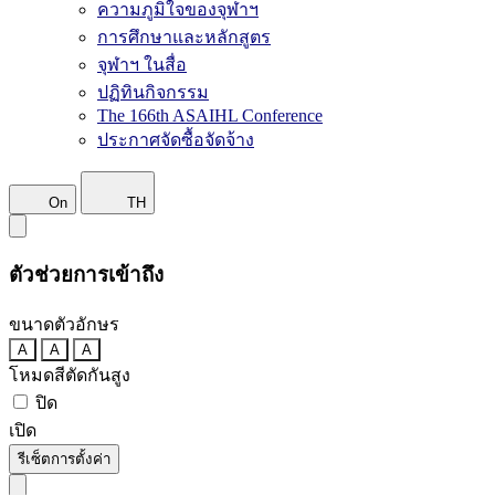
ความภูมิใจของจุฬาฯ
การศึกษาและหลักสูตร
จุฬาฯ ในสื่อ
ปฏิทินกิจกรรม
The 166th ASAIHL Conference
ประกาศจัดซื้อจัดจ้าง
On
TH
ตัวช่วยการเข้าถึง
ขนาดตัวอักษร
A
A
A
โหมดสีตัดกันสูง
ปิด
เปิด
รีเซ็ตการตั้งค่า