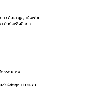
กษาระดับปริญญาบัณฑิต
ระดับบัณฑิตศึกษา
ยีสารสนเทศ
สรนิสิตจุฬาฯ (อบจ.)