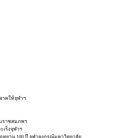
ะ
ิจาคให้จุฬาฯ
รมราชสมภพฯ
มะเร็งจุฬาฯ
ุทยาน 100 ปี จุฬาลงกรณ์มหาวิทยาลัย