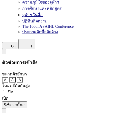
ความภูมิใจของจุฬาฯ
การศึกษาและหลักสูตร
จุฬาฯ ในสื่อ
ปฏิทินกิจกรรม
The 166th ASAIHL Conference
ประกาศจัดซื้อจัดจ้าง
On
TH
ตัวช่วยการเข้าถึง
ขนาดตัวอักษร
A
A
A
โหมดสีตัดกันสูง
ปิด
เปิด
รีเซ็ตการตั้งค่า