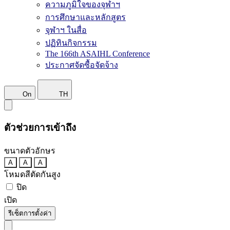
ความภูมิใจของจุฬาฯ
การศึกษาและหลักสูตร
จุฬาฯ ในสื่อ
ปฏิทินกิจกรรม
The 166th ASAIHL Conference
ประกาศจัดซื้อจัดจ้าง
On
TH
ตัวช่วยการเข้าถึง
ขนาดตัวอักษร
A
A
A
โหมดสีตัดกันสูง
ปิด
เปิด
รีเซ็ตการตั้งค่า