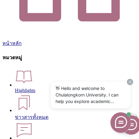
หน้าหลัก
หมวดหมู่
👋 Hello and welcome to
Highlights
Chulalongkorn University. I can
help you explore academic
programs, admissions, research,
campus life, and university
ข่าวสารทั้งหมด
services. What would you like to
know?