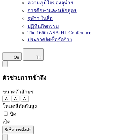
ความภูมิใจของจุฬาฯ
การศึกษาและหลักสูตร
จุฬาฯ ในสื่อ
ปฏิทินกิจกรรม
The 166th ASAIHL Conference
ประกาศจัดซื้อจัดจ้าง
On
TH
ตัวช่วยการเข้าถึง
ขนาดตัวอักษร
A
A
A
โหมดสีตัดกันสูง
ปิด
เปิด
รีเซ็ตการตั้งค่า