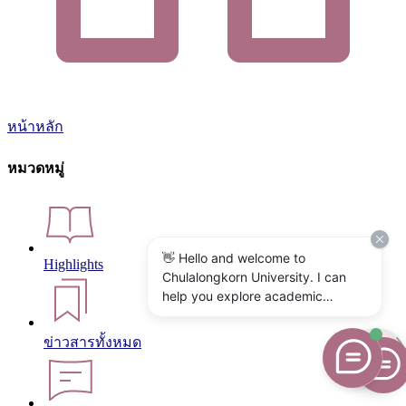
หน้าหลัก
หมวดหมู่
👋 Hello and welcome to
Highlights
Chulalongkorn University. I can
help you explore academic
programs, admissions, research,
campus life, and university
ข่าวสารทั้งหมด
services. What would you like to
know?