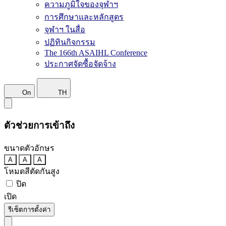
ความภูมิใจของจุฬาฯ
การศึกษาและหลักสูตร
จุฬาฯ ในสื่อ
ปฏิทินกิจกรรม
The 166th ASAIHL Conference
ประกาศจัดซื้อจัดจ้าง
On
TH
ตัวช่วยการเข้าถึง
ขนาดตัวอักษร
A
A
A
โหมดสีตัดกันสูง
ปิด
เปิด
รีเซ็ตการตั้งค่า